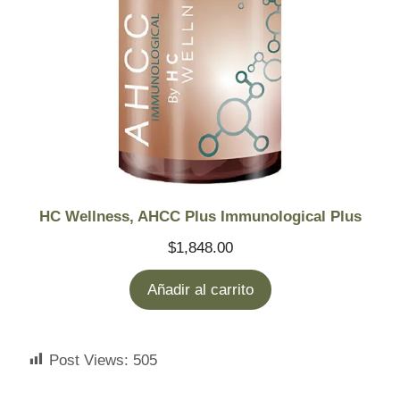
HC Wellness, AHCC Plus Immunological Plus
$
1,848.00
Añadir al carrito
Post Views:
505